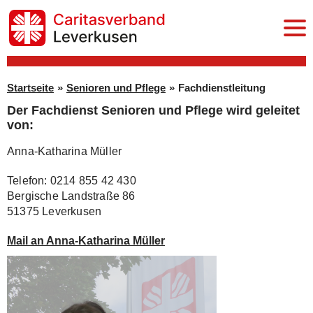
Startseite
Startseite
»
Senioren und Pflege
»
Fachdienstleitung
Der Fachdienst Senioren und Pflege wird geleitet
Senioren und Pflege
von:
Stationäre Einrichtungen
Anna-Katharina Müller
Pflegedienst
Telefon: 0214 855 42 430
Bergische Landstraße 86
à la carte Mahlzeitendienst
51375 Leverkusen
Hausnotruf
Mail an Anna-Katharina Müller
Offene Altenhilfe
Fachdienstleitung