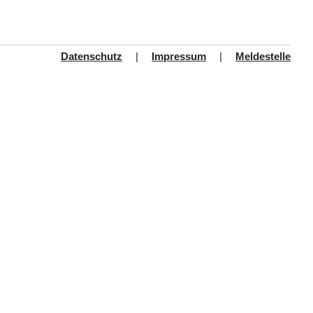
Datenschutz
|
Impressum
|
Meldestelle
Integration und Migration
Flucht
Migration
Integrationsagentur
Sprachförderung
Projekte
Fachdienstleitung
Der Verband
Aufbau
Geschäftsstelle
Grundsätze
Gemeindecaritas
Öffentlichkeitsarbeit
Wir Zeitung