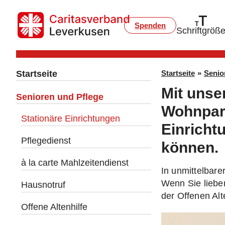
Spenden
Schriftgröß
Startseite
Startseite
»
Senio
Mit unse
Senioren und Pflege
Wohnpark
Stationäre Einrichtungen
Einricht
Pflegedienst
können.
à la carte Mahlzeitendienst
In unmittelbar
Wenn Sie liebe
Hausnotruf
der Offenen Alt
Offene Altenhilfe