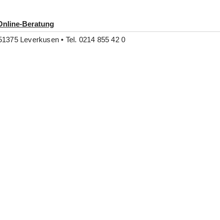
Online-Beratung
51375 Leverkusen • Tel. 0214 855 42 0
Kinder, Jugendliche, Familien
Am Steinberg, Steinbüchel
Maximilian Kolbe, Quettingen
St. Matthias, Mathildenhof
Eschenweg, Küppersteg
Offene Ganztagsschule
Familienhilfe
Fachdienstleitung
Soziale und berufliche Integration
Tagestreff
Notschlafstelle
Fachberatung
Eigener Wohnraum
Orientierungshaus Atrium