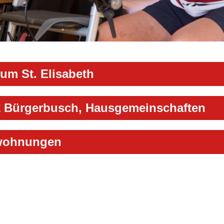
rum St. Elisabeth
 Bürgerbusch, Hausgemeinschaften
wohnungen