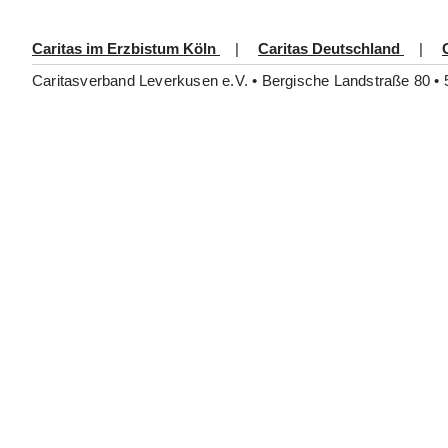
Caritas im Erzbistum Köln
|
Caritas Deutschland
|
Caritasverband Leverkusen e.V. • Bergische Landstraße 80 • 
Senioren und Pflege
Altenzentrum St. Elisabeth
Wohnpark Bürgerbusch, Hausgemeinschaften
Seniorenwohnungen
Ambulante Pflege
Beratung
Bestellung
Servicezeiten
Lieferung
Um wieviel Uhr kommt mein Essen?
Die Anlieferungszeit ist zu früh?
Was passiert, wenn ich die Tür nicht öffne?
Schlüsselhinterlegung
Preise und Bezahlung
Vertragslaufzeit