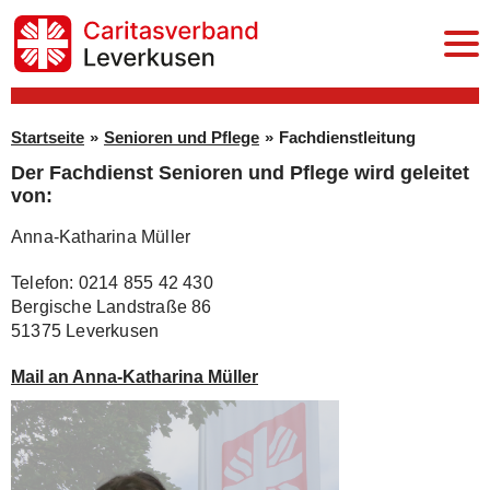
Startseite
Startseite
»
Senioren und Pflege
»
Fachdienstleitung
Der Fachdienst Senioren und Pflege wird geleitet
Senioren und Pflege
von:
Stationäre Einrichtungen
Anna-Katharina Müller
Pflegedienst
Telefon: 0214 855 42 430
Bergische Landstraße 86
à la carte Mahlzeitendienst
51375 Leverkusen
Hausnotruf
Mail an Anna-Katharina Müller
Offene Altenhilfe
Fachdienstleitung