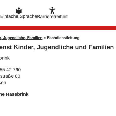
e
Einfache Sprache
Barrierefreiheit
r, Jugendliche, Familien
»
Fachdienstleitung
enst Kinder, Jugendliche und Familien w
brink
855 42 760
straße 80
sen
nne Hasebrink