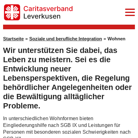
Startseite
Startseite
»
Soziale und berufliche Integration
»
Wohnen
Wir unterstützen Sie dabei, das
Senioren und Pflege
Leben zu meistern. Sei es die
Kinder, Jugendliche, Familien
Entwicklung neuer
Soziale und berufliche Integration
Lebensperspektiven, die Regelung
behördlicher Angelegenheiten oder
Wohnungslosenhilfe
die Bewältigung alltäglicher
Mobile Beratungsstelle
Probleme.
Wohnen
In unterschiedlichen Wohnformen bieten
Eingliederungshilfe nach SGB IX und Leistungen für
Beschäftigung
Personen mit besonderen sozialen Schwierigkeiten nach