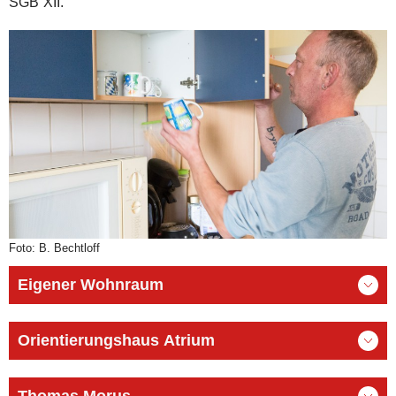
SGB XII.
Fachdienstleitung
Integration und Migration
Der Verband
Mitarbeit
Spenden
Foto: B. Bechtloff
Eigener Wohnraum
Orientierungshaus Atrium
Thomas Morus