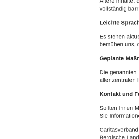
Ältere Inhalte, 
vollständig bar
Leichte Spra
Es stehen aktue
bemühen uns, d
Geplante Ma
Die genannten B
aller zentrale
Kontakt und 
Sollten Ihnen M
Sie Information
Caritasverband
Bergische Land